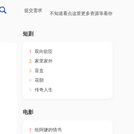
提交需求
不知道看点这里更多资源等着你
短剧
1
双向欲臣
2
家里家外
3
盲盒
4
花朝
5
传奇人生
电影
1
给阿嬷的情书