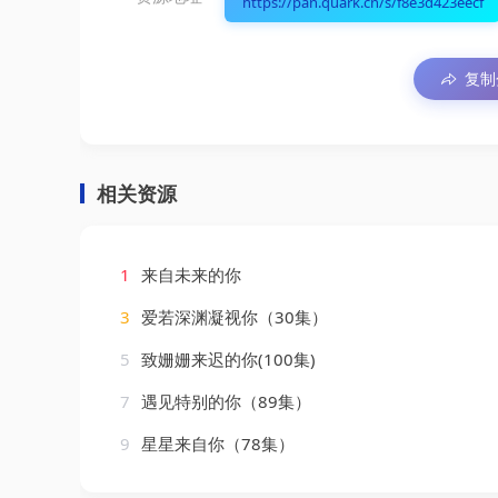
https://pan.quark.cn/s/f8e3d423eecf
复制
相关资源
1
来自未来的你
3
爱若深渊凝视你（30集）
5
致姗姗来迟的你(100集)
7
遇见特别的你（89集）
9
星星来自你（78集）