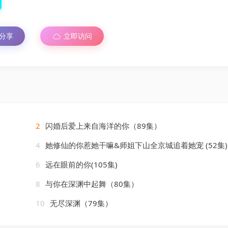
分享
立即访问
2
闪婚后爱上来自海洋的你（89集）
4
她修仙的你惹她干嘛&师姐下山全京城追着她宠 (52集) 盛一辰&乌日丽
6
远在眼前的你(105集)
8
与你在深渊中起舞（80集）
10
无尽深渊（79集）