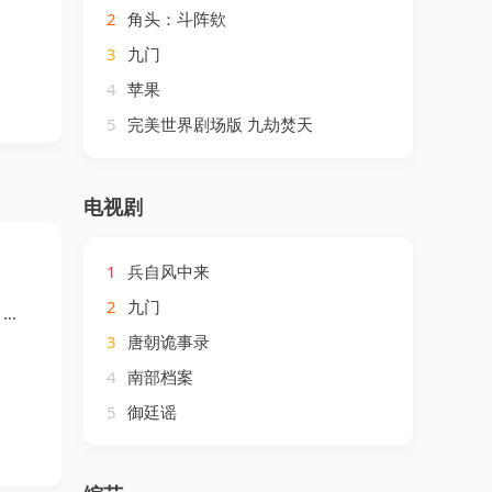
2
角头：斗阵欸
3
九门
4
苹果
5
完美世界剧场版 九劫焚天
电视剧
1
兵自风中来
2
九门
格
3
唐朝诡事录
4
南部档案
5
御廷谣