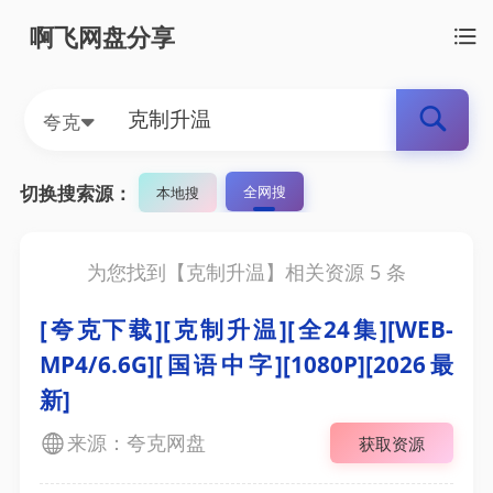
啊飞网盘分享
夸克
切换搜索源：
全网搜
本地搜
为您找到【
克制升温
】相关资源
5
条
[夸克下载][克制升温][全24集][WEB-
MP4/6.6G][国语中字][1080P][2026最
新]
来源：夸克网盘
获取资源