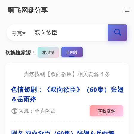
啊飞网盘分享
夸克
切换搜索源：
全网搜
本地搜
为您找到【
双向欲臣
】相关资源
4
条
色情短剧：《双向欲臣》（60集）张翅
＆岳雨婷
来源：夸克网盘
获取资源
剧名-双向欲臣（60集）张翅＆岳雨婷