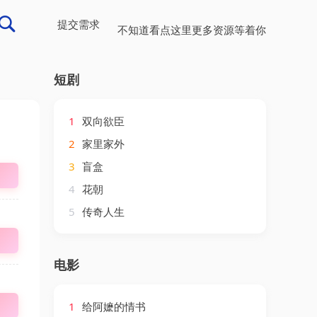
提交需求
不知道看点这里更多资源等着你
短剧
1
双向欲臣
2
家里家外
3
盲盒
4
花朝
5
传奇人生
电影
1
给阿嬷的情书