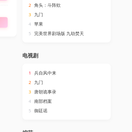
2
角头：斗阵欸
3
九门
4
苹果
5
完美世界剧场版 九劫焚天
电视剧
1
兵自风中来
2
九门
3
唐朝诡事录
4
南部档案
5
御廷谣