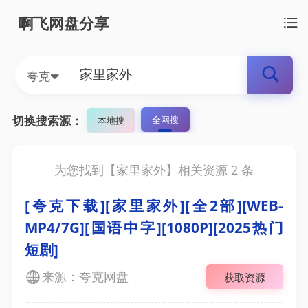
啊飞网盘分享
夸克
切换搜索源：
全网搜
本地搜
为您找到【
家里家外
】相关资源
2
条
[夸克下载][家里家外][全2部][WEB-
MP4/7G][国语中字][1080P][2025热门
短剧]
来源：夸克网盘
获取资源