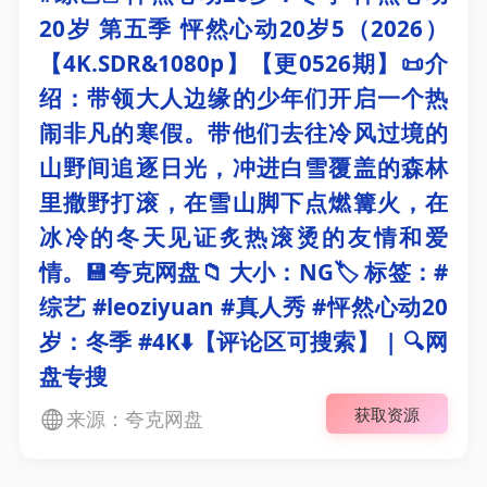
20岁 第五季 怦然心动20岁5（2026）
【4K.SDR&1080p】【更0526期】📜介
绍：带领大人边缘的少年们开启一个热
闹非凡的寒假。带他们去往冷风过境的
山野间追逐日光，冲进白雪覆盖的森林
里撒野打滚，在雪山脚下点燃篝火，在
冰冷的冬天见证炙热滚烫的友情和爱
情。💾夸克网盘📁 大小：NG🏷 标签：#
综艺 #leoziyuan #真人秀 #怦然心动20
岁：冬季 #4K⬇️【评论区可搜索】 | 🔍网
盘专搜
获取资源
来源：夸克网盘