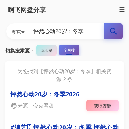
啊飞网盘分享
夸克
切换搜索源：
全网搜
本地搜
为您找到【
怦然心动20岁：冬季
】相关资
源
2
条
怦然心动20岁：冬季2026
来源：夸克网盘
获取资源
#综艺🗄 怦然心动20岁：冬季 怦然心动