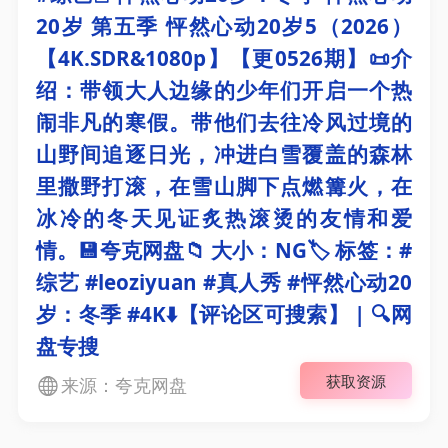
20岁 第五季 怦然心动20岁5（2026）
【4K.SDR&1080p】【更0526期】📜介
绍：带领大人边缘的少年们开启一个热
闹非凡的寒假。带他们去往冷风过境的
山野间追逐日光，冲进白雪覆盖的森林
里撒野打滚，在雪山脚下点燃篝火，在
冰冷的冬天见证炙热滚烫的友情和爱
情。💾夸克网盘📁 大小：NG🏷 标签：#
综艺 #leoziyuan #真人秀 #怦然心动20
岁：冬季 #4K⬇️【评论区可搜索】 | 🔍网
盘专搜
获取资源
来源：夸克网盘