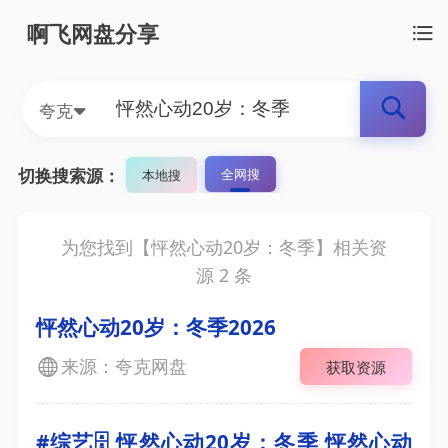
啊飞网盘分享
夸克
切换搜索源：
全网搜
本地搜
为您找到【
怦然心动20岁：冬季
】相关资
源
2
条
怦然心动20岁：冬季2026
来源：夸克网盘
获取资源
#综艺🗄 怦然心动20岁：冬季 怦然心动