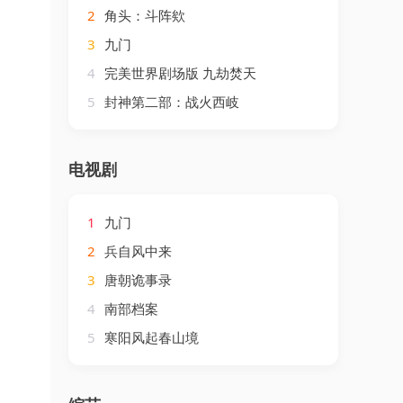
2
角头：斗阵欸
3
九门
4
完美世界剧场版 九劫焚天
5
封神第二部：战火西岐
电视剧
1
九门
2
兵自风中来
3
唐朝诡事录
4
南部档案
5
寒阳风起春山境