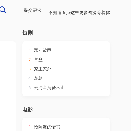
提交需求
不知道看点这里更多资源等着你
短剧
1
双向欲臣
2
盲盒
3
家里家外
4
花朝
5
云海尘清爱不止
电影
1
给阿嬷的情书