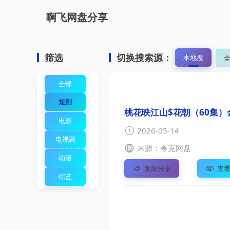
啊飞网盘分享
筛选
切换搜索源：
本地搜
全部
短剧
桃花映江山$花朝（60集）
电影
2026-05-14
电视剧
来源：夸克网盘
动漫
复制分享
查
综艺