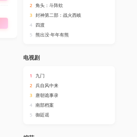
2
角头：斗阵欸
3
封神第二部：战火西岐
4
四渡
5
熊出没·年年有熊
电视剧
1
九门
2
兵自风中来
3
唐朝诡事录
4
南部档案
5
御廷谣