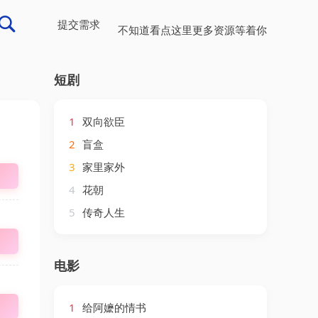
提交需求
不知道看点这里更多资源等着你
短剧
1
双向欲臣
2
盲盒
3
家里家外
4
花朝
5
传奇人生
电影
1
给阿嬷的情书